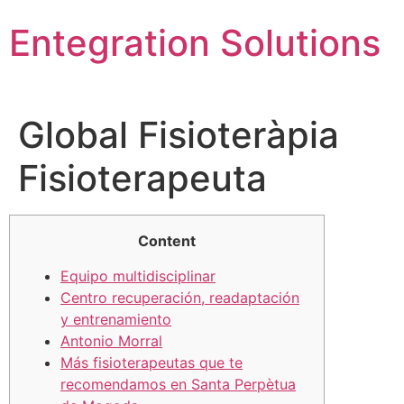
Skip
Entegration Solutions
to
content
Global Fisioteràpia
Fisioterapeuta
Content
Equipo multidisciplinar
Centro recuperación, readaptación
y entrenamiento
Antonio Morral
Más fisioterapeutas que te
recomendamos en Santa Perpètua