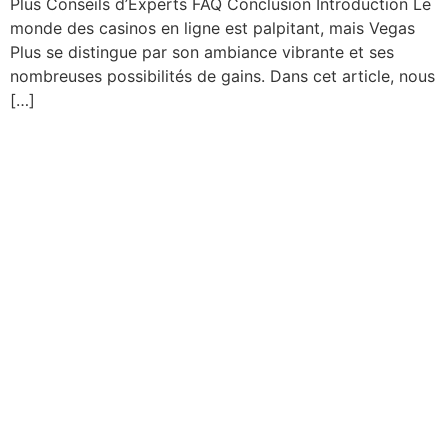
Plus Conseils d’Experts FAQ Conclusion Introduction Le
monde des casinos en ligne est palpitant, mais Vegas
Plus se distingue par son ambiance vibrante et ses
nombreuses possibilités de gains. Dans cet article, nous
[…]