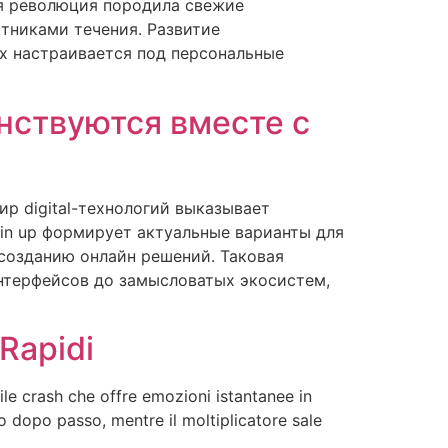
я революция породила свежие
стниками течения. Развитие
х настраивается под персональные
нствуются вместе с
р digital-технологий выказывает
in up формирует актуальные варианты для
созданию онлайн решений. Таковая
интерфейсов до замысловатых экосистем,
 Rapidi
ile crash che offre emozioni istantanee in
dopo passo, mentre il moltiplicatore sale