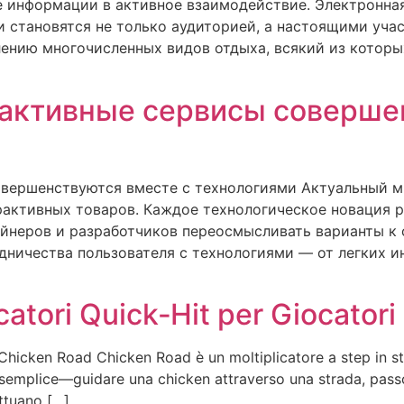
 информации в активное взаимодействие. Электронна
и становятся не только аудиторией, а настоящими уча
лению многочисленных видов отдыха, всякий из которы
активные сервисы соверше
вершенствуются вместе с технологиями Актуальный ми
активных товаров. Каждое технологическое новация p
айнеров и разработчиков переосмысливать варианты к 
дничества пользователя с технологиями — от легких 
catori Quick‑Hit per Giocatori
a Chicken Road Chicken Road è un moltiplicatore a step in st
emplice—guidare una chicken attraverso una strada, passo 
ettuano […]