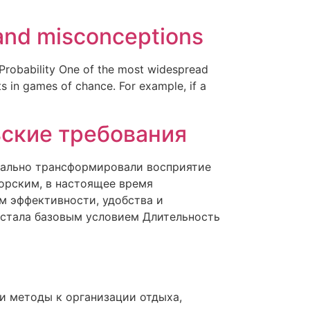
and misconceptions
Probability One of the most widespread
ts in games of chance. For example, if a
ские требования
кально трансформировали восприятие
торским, в настоящее время
 эффективности, удобства и
 стала базовым условием Длительность
а
и методы к организации отдыха,